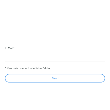
E-Mail
*
* Kennzeichnet erforderliche Felder
Send
© 2011-2026 Blauohr Kindermusik